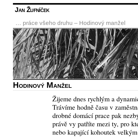
Jan Žufníček
… práce všeho druhu – Hodinový manžel
Hodinový Manžel
Žijeme dnes rychlým a dynam
Trávíme hodně času v zaměstná
drobné domácí prace pak nezb
právě vy patříte mezi ty, pro kt
nebo kapající kohoutek velký